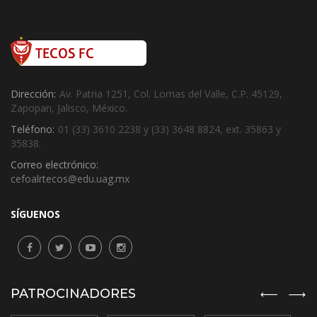
Dirección:
Av. Patria 1251, Col. Lomas del Valle, C.P. 45129,
Zapopan, Jalisco, México.
Teléfono:
01 (33) 3610 2238 y (33) 3648 8824, ext. 35863 y
35838.
Correo electrónico:
cefoalrtecos@edu.uag.mx
SÍGUENOS
PATROCINADORES