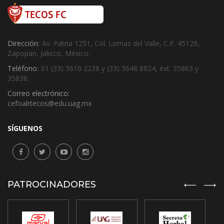
Dirección:
Av. Patria 1251, Col. Lomas del Valle, C.P. 45129,
Zapopan, Jalisco, México.
Teléfono:
01 (33) 3610 2238 y (33) 3648 8824, ext. 35863 y
35838.
Correo electrónico:
cefoalrtecos@edu.uag.mx
SÍGUENOS
PATROCINADORES